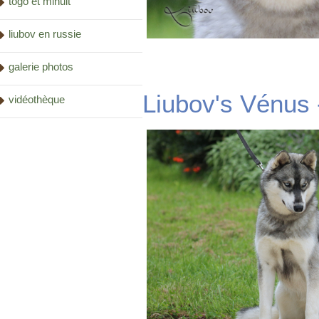
togo et minuit
liubov en russie
galerie photos
Liubov's Vénus 
vidéothèque