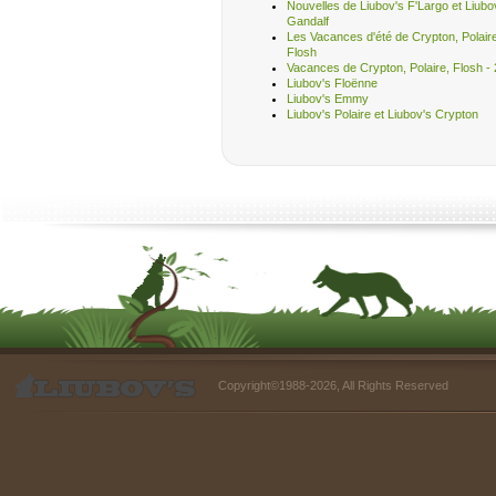
Nouvelles de Liubov's F'Largo et Liubo
Gandalf
Les Vacances d'été de Crypton, Polair
Flosh
Vacances de Crypton, Polaire, Flosh - 
Liubov's Floënne
Liubov's Emmy
Liubov's Polaire et Liubov's Crypton
Copyright©1988-2026, All Rights Reserved